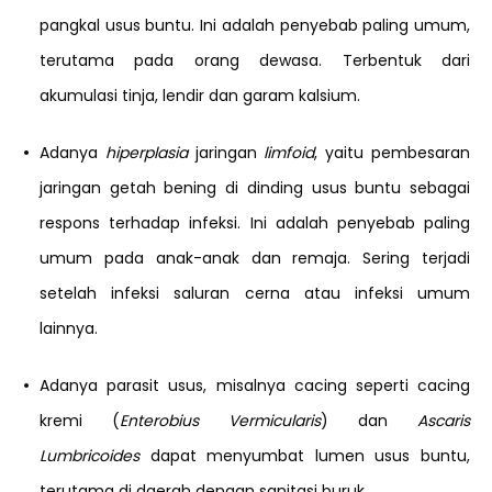
pangkal usus buntu. Ini adalah penyebab paling umum,
terutama pada orang dewasa. Terbentuk dari
akumulasi tinja, lendir dan garam kalsium.
•
Adanya
hiperplasia
jaringan
limfoid
, yaitu pembesaran
jaringan getah bening di dinding usus buntu sebagai
respons terhadap infeksi. Ini adalah penyebab paling
umum pada anak-anak dan remaja. Sering terjadi
setelah infeksi saluran cerna atau infeksi umum
lainnya.
•
Adanya parasit usus, misalnya cacing seperti cacing
kremi (
Enterobius Vermicularis
) dan
Ascaris
Lumbricoides
dapat menyumbat lumen usus buntu,
terutama di daerah dengan sanitasi buruk.