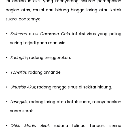
Ini adalah infeksi yang menyerang saluran pernapasan
bagian atas, mulai dari hidung hingga laring atau kotak
suara, contohnya:
•
Selesma
atau
Common Cold
, infeksi virus yang paling
sering terjadi pada manusia.
•
Faringitis
, radang tenggorokan.
•
Tonsilitis
, radang amandel.
•
Sinusitis
Akut
, radang rongga sinus di sekitar hidung.
•
Laringitis
, radang laring atau kotak suara, menyebabkan
suara serak.
•
Otitis Media Akut
, radang telinga tengah, sering