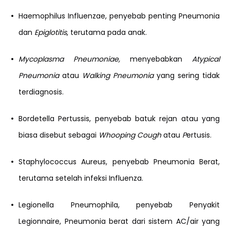
•
Haemophilus Influenzae, penyebab penting Pneumonia
dan
Epiglotitis
, terutama pada anak.
•
Mycoplasma Pneumoniae,
menyebabkan
Atypical
Pneumonia
atau
Walking Pneumonia
yang sering tidak
terdiagnosis.
•
Bordetella Pertussis, penyebab batuk rejan atau yang
biasa disebut sebagai
Whooping Cough
atau
P
ertusis.
•
Staphylococcus Aureus, penyebab Pneumonia Berat,
terutama setelah infeksi Influenza.
•
Legionella Pneumophila, penyebab Penyakit
Legionnaire, Pneumonia berat dari sistem AC/air yang