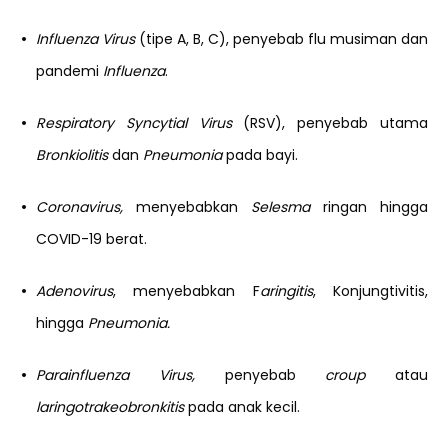
•
Influenza Virus
(tipe A, B, C), penyebab flu musiman dan
pandemi
Influenza
.
•
Respiratory Syncytial Virus
(RSV), penyebab utama
Bronkiolitis
dan
Pneumonia
pada bayi.
•
Coronavirus,
menyebabkan
Selesma
ringan hingga
COVID-19 berat.
•
Adenovirus
, menyebabkan F
aringitis
, Konjungtivitis,
hingga
Pneumonia.
•
Parainfluenza Virus,
penyebab
croup
atau
laringotrakeobronkitis
pada anak kecil.